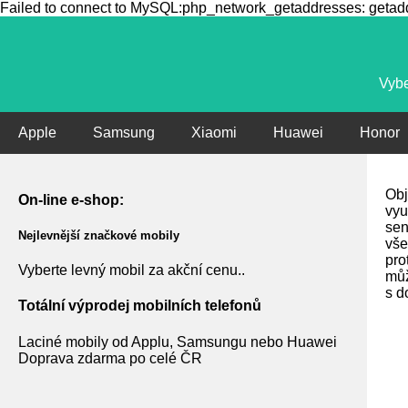
Failed to connect to MySQL:php_network_getaddresses: getaddr
Vybe
Apple
Samsung
Xiaomi
Huawei
Honor
Obj
On-line e-shop:
vyu
sen
Nejlevnější značkové mobily
vše
pro
Vyberte levný mobil za akční cenu..
můž
s d
Totální výprodej mobilních telefonů
Laciné mobily od Applu, Samsungu nebo Huawei
Doprava zdarma po celé ČR