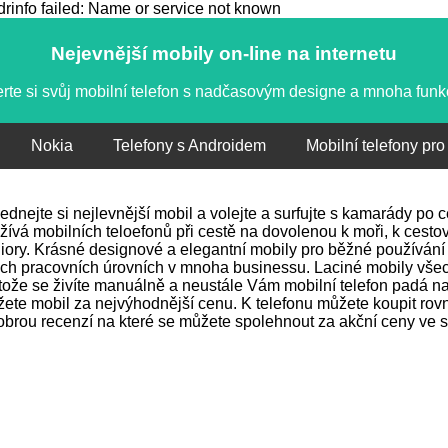
info failed: Name or service not known
Nejevnější mobily on-line na internetu
rte si svůj mobilní telefon s nadčasovým designe a mnoha fun
Nokia
Telefony s Androidem
Mobilní telefony pro
ednejte si nejlevnější mobil a volejte a surfujte s kamarády po
žívá mobilních teloefonů při cestě na dovolenou k moři, k cestov
iory. Krásné designové a elegantní mobily pro běžné používání 
ch pracovních úrovních v mnoha businessu. Laciné mobily vše
tože se živíte manuálně a neustále Vám mobilní telefon padá na 
ete mobil za nejvýhodnější cenu. K telefonu můžete koupit rovně
obrou recenzí na které se můžete spolehnout za akční ceny ve s