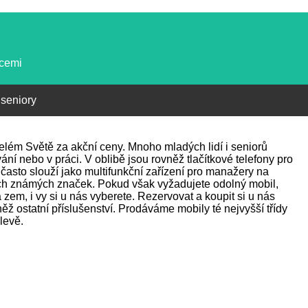
kcemi
 seniory
 celém Světě za akční ceny. Mnoho mladých lidí i seniorů
ání nebo v práci. V oblibě jsou rovněž tlačítkové telefony pro
často slouží jako multifunkční zařízení pro manažery na
ch známých značek. Pokud však vyžadujete odolný mobil,
zem, i vy si u nás vyberete. Rezervovat a koupit si u nás
ž ostatní příslušenství. Prodáváme mobily té nejvyšší třídy
levě.