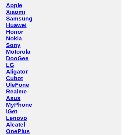
Apple
Xiaomi
Samsung
Huawei
Honor
Nokia
Sony
Motorola
DooGee
LG
Aligator
Cubot
UleFone
Realme
Asus
MyPhone
iGet
Lenovo
Alcatel
OnePlus