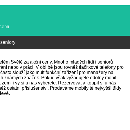
kcemi
 seniory
 celém Světě za akční ceny. Mnoho mladých lidí i seniorů
ání nebo v práci. V oblibě jsou rovněž tlačítkové telefony pro
často slouží jako multifunkční zařízení pro manažery na
ch známých značek. Pokud však vyžadujete odolný mobil,
zem, i vy si u nás vyberete. Rezervovat a koupit si u nás
ž ostatní příslušenství. Prodáváme mobily té nejvyšší třídy
levě.