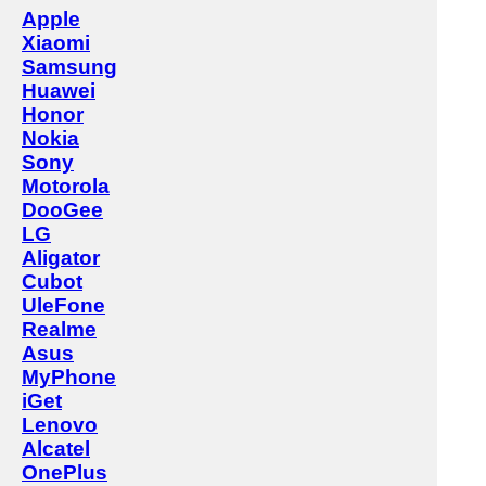
Apple
Xiaomi
Samsung
Huawei
Honor
Nokia
Sony
Motorola
DooGee
LG
Aligator
Cubot
UleFone
Realme
Asus
MyPhone
iGet
Lenovo
Alcatel
OnePlus