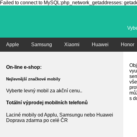
Failed to connect to MySQL:php_network_getaddresses: getaddr
Vybe
Apple
Samsung
Xiaomi
Huawei
Honor
Obj
On-line e-shop:
vyu
sen
Nejlevnější značkové mobily
vše
pro
Vyberte levný mobil za akční cenu..
můž
s d
Totální výprodej mobilních telefonů
Laciné mobily od Applu, Samsungu nebo Huawei
Doprava zdarma po celé ČR