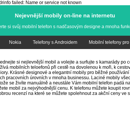
info failed: Name or service not known
Nejevnější mobily on-line na internetu
rte si svůj mobilní telefon s nadčasovým designe a mnoha fun
Nokia
Telefony s Androidem
Mobilní telefony pro
ednejte si nejlevnější mobil a volejte a surfujte s kamarády po
žívá mobilních teloefonů při cestě na dovolenou k moři, k cestov
iory. Krásné designové a elegantní mobily pro běžné používání 
ch pracovních úrovních v mnoha businessu. Laciné mobily vše
tože se živíte manuálně a neustále Vám mobilní telefon padá na 
ete mobil za nejvýhodnější cenu. K telefonu můžete koupit rovně
obrou recenzí na které se můžete spolehnout za akční ceny ve s