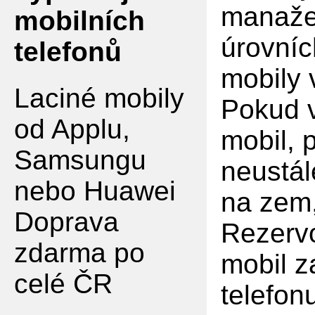
manaže
mobilních
úrovníc
telefonů
mobily
Laciné mobily
Pokud v
od Applu,
mobil, 
Samsungu
neustál
nebo Huawei
na zem,
Doprava
Rezervo
zdarma po
mobil z
celé ČR
telefon