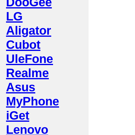
DooGee
LG
Aligator
Cubot
UleFone
Realme
Asus
MyPhone
iGet
Lenovo