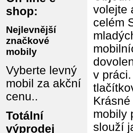
volejte
shop:
celém S
Nejlevnější
mladých
značkové
mobilní
mobily
dovolen
Vyberte levný
v práci
mobil za akční
tlačítko
cenu..
Krásné 
mobily 
Totální
slouží 
výprodej