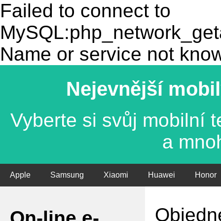
Failed to connect to
MySQL:php_network_getad
Name or service not kno
Nejevnější mobil
Vyberte si svůj mobilní
a mno
Apple
Samsung
Xiaomi
Huawei
Honor
Objedne
On-line e-