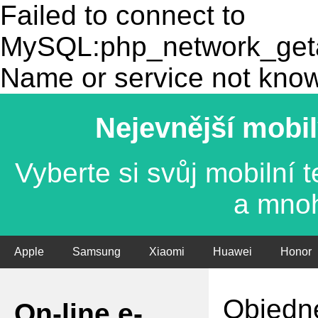
Failed to connect to
MySQL:php_network_getad
Name or service not kno
Nejevnější mobil
Vyberte si svůj mobilní
a mno
Apple
Samsung
Xiaomi
Huawei
Honor
Objedne
On-line e-