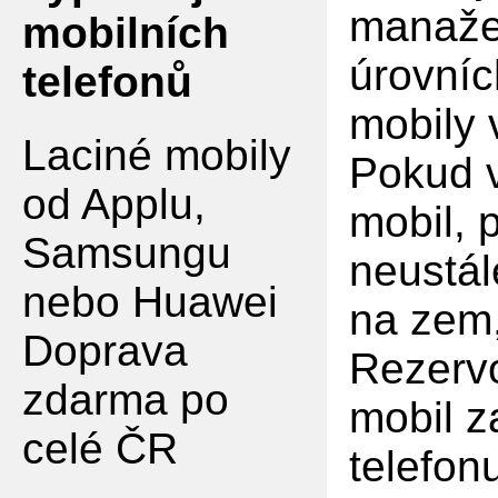
manaže
mobilních
úrovníc
telefonů
mobily
Laciné mobily
Pokud v
od Applu,
mobil, 
Samsungu
neustál
nebo Huawei
na zem,
Doprava
Rezervo
zdarma po
mobil z
celé ČR
telefon