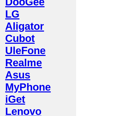
DooGee
LG
Aligator
Cubot
UleFone
Realme
Asus
MyPhone
iGet
Lenovo