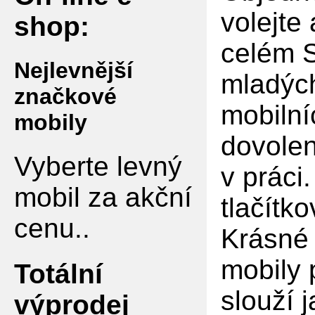
volejte
shop:
celém S
Nejlevnější
mladých
značkové
mobilní
mobily
dovolen
Vyberte levný
v práci
mobil za akční
tlačítko
cenu..
Krásné 
mobily 
Totální
slouží 
výprodej