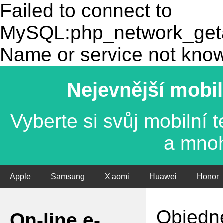
Failed to connect to
MySQL:php_network_getad
Name or service not kno
Nejevnější mobil
Vyberte si svůj mobilní
a mno
Apple
Samsung
Xiaomi
Huawei
Honor
Objedne
On-line e-