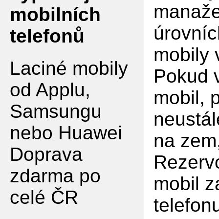
manaže
mobilních
úrovníc
telefonů
mobily
Laciné mobily
Pokud v
od Applu,
mobil, 
Samsungu
neustál
nebo Huawei
na zem,
Doprava
Rezervo
zdarma po
mobil z
celé ČR
telefon