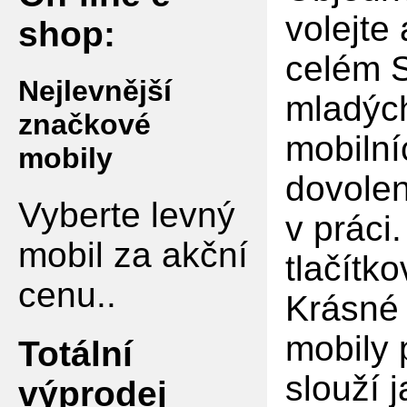
volejte
shop:
celém S
Nejlevnější
mladých
značkové
mobilní
mobily
dovolen
Vyberte levný
v práci
mobil za akční
tlačítko
cenu..
Krásné 
mobily 
Totální
slouží 
výprodej