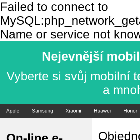
Failed to connect to
MySQL:php_network_getad
Name or service not kno
Nejevnější mobil
Vyberte si svůj mobilní
a mno
Apple
Samsung
Xiaomi
Huawei
Honor
Objedne
On-line e-