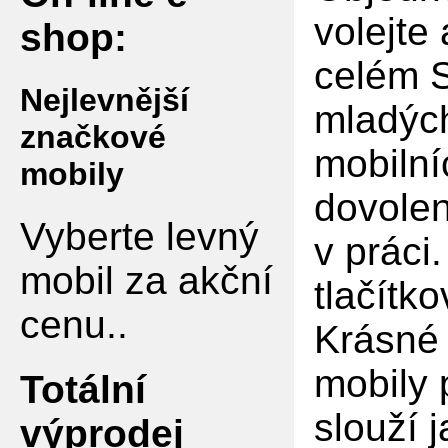
volejte
shop:
celém S
Nejlevnější
mladých
značkové
mobilní
mobily
dovolen
Vyberte levný
v práci
mobil za akční
tlačítko
cenu..
Krásné 
mobily 
Totální
slouží 
výprodej