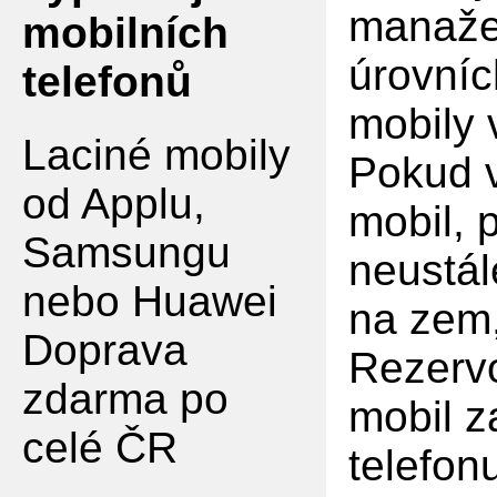
manaže
mobilních
úrovníc
telefonů
mobily
Laciné mobily
Pokud v
od Applu,
mobil, 
Samsungu
neustál
nebo Huawei
na zem,
Doprava
Rezervo
zdarma po
mobil z
celé ČR
telefon