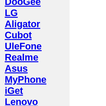
DooGee
LG
Aligator
Cubot
UleFone
Realme
Asus
MyPhone
iGet
Lenovo