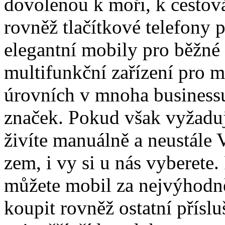
dovolenou k moři, k cestová
rovněž tlačítkové telefony 
elegantní mobily pro běžné 
multifunkční zařízení pro 
úrovních v mnoha business
značek. Pokud však vyžaduj
živíte manuálně a neustále
zem, i vy si u nás vyberete.
můžete mobil za nejvýhodně
koupit rovněž ostatní přísl