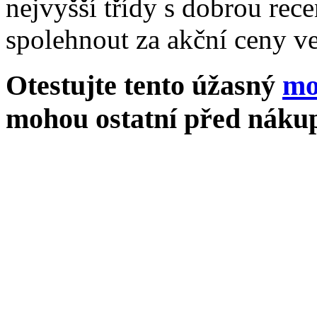
nejvyšší třídy s dobrou rece
spolehnout za akční ceny ve
Otestujte tento úžasný
mo
mohou ostatní před nákup