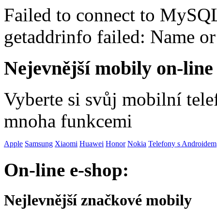
Failed to connect to MySQ
getaddrinfo failed: Name o
Nejevnější mobily on-line
Vyberte si svůj mobilní tel
mnoha funkcemi
Apple
Samsung
Xiaomi
Huawei
Honor
Nokia
Telefony s Androidem
On-line e-shop:
Nejlevnější značkové mobily