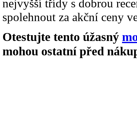
nejvyšší třídy s dobrou rece
spolehnout za akční ceny ve
Otestujte tento úžasný
mo
mohou ostatní před nákup