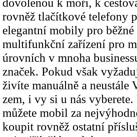
dovolenou k moři, k cestová
rovněž tlačítkové telefony 
elegantní mobily pro běžné 
multifunkční zařízení pro 
úrovních v mnoha business
značek. Pokud však vyžaduj
živíte manuálně a neustále
zem, i vy si u nás vyberete.
můžete mobil za nejvýhodně
koupit rovněž ostatní přísl