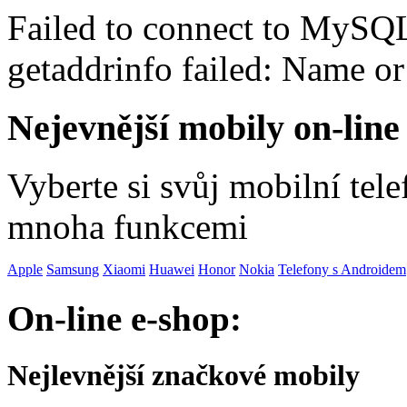
Failed to connect to MySQ
getaddrinfo failed: Name o
Nejevnější mobily on-line
Vyberte si svůj mobilní tel
mnoha funkcemi
Apple
Samsung
Xiaomi
Huawei
Honor
Nokia
Telefony s Androidem
On-line e-shop:
Nejlevnější značkové mobily