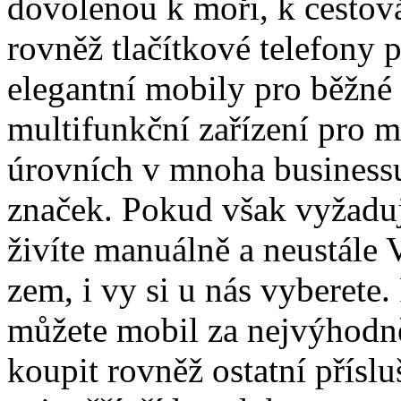
dovolenou k moři, k cestová
rovněž tlačítkové telefony 
elegantní mobily pro běžné 
multifunkční zařízení pro 
úrovních v mnoha business
značek. Pokud však vyžaduj
živíte manuálně a neustále
zem, i vy si u nás vyberete.
můžete mobil za nejvýhodně
koupit rovněž ostatní přísl