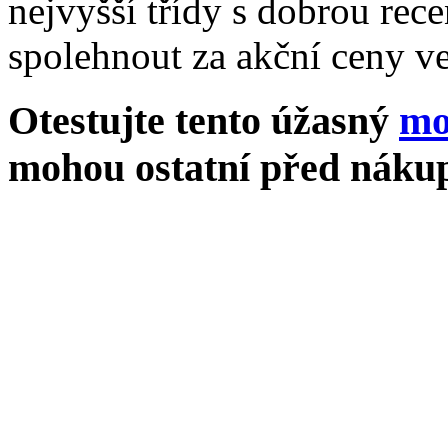
nejvyšší třídy s dobrou rece
spolehnout za akční ceny ve
Otestujte tento úžasný
mo
mohou ostatní před nákup