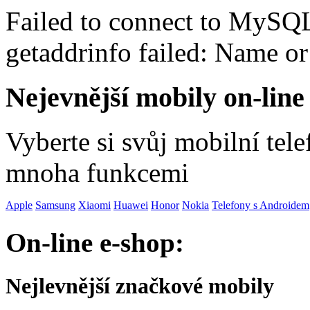
Failed to connect to MySQ
getaddrinfo failed: Name o
Nejevnější mobily on-line
Vyberte si svůj mobilní tel
mnoha funkcemi
Apple
Samsung
Xiaomi
Huawei
Honor
Nokia
Telefony s Androidem
On-line e-shop:
Nejlevnější značkové mobily