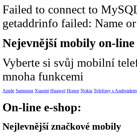
Failed to connect to MySQ
getaddrinfo failed: Name o
Nejevnější mobily on-line
Vyberte si svůj mobilní tel
mnoha funkcemi
Apple
Samsung
Xiaomi
Huawei
Honor
Nokia
Telefony s Androidem
On-line e-shop:
Nejlevnější značkové mobily