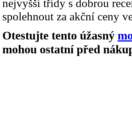
nejvyšší třídy s dobrou rece
spolehnout za akční ceny ve
Otestujte tento úžasný
mo
mohou ostatní před nákup