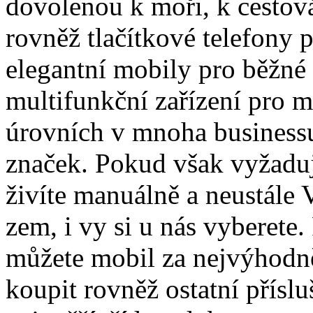
dovolenou k moři, k cestová
rovněž tlačítkové telefony 
elegantní mobily pro běžné 
multifunkční zařízení pro 
úrovních v mnoha business
značek. Pokud však vyžaduj
živíte manuálně a neustále
zem, i vy si u nás vyberete.
můžete mobil za nejvýhodně
koupit rovněž ostatní přísl