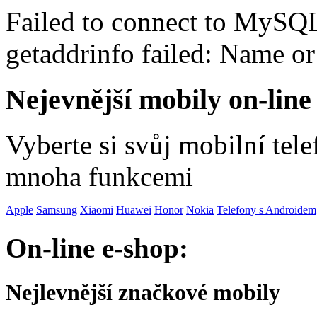
Failed to connect to MySQ
getaddrinfo failed: Name o
Nejevnější mobily on-line
Vyberte si svůj mobilní tel
mnoha funkcemi
Apple
Samsung
Xiaomi
Huawei
Honor
Nokia
Telefony s Androidem
On-line e-shop:
Nejlevnější značkové mobily