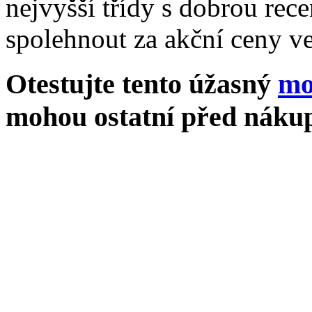
nejvyšší třídy s dobrou rece
spolehnout za akční ceny ve
Otestujte tento úžasný
mo
mohou ostatní před nákup