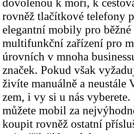
dovolenou k moři, k cestová
rovněž tlačítkové telefony 
elegantní mobily pro běžné 
multifunkční zařízení pro 
úrovních v mnoha business
značek. Pokud však vyžaduj
živíte manuálně a neustále
zem, i vy si u nás vyberete.
můžete mobil za nejvýhodně
koupit rovněž ostatní přísl