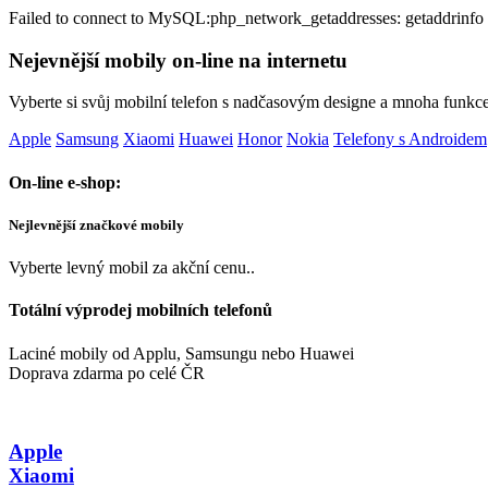
Failed to connect to MySQL:php_network_getaddresses: getaddrinfo 
Nejevnější mobily on-line na internetu
Vyberte si svůj mobilní telefon s nadčasovým designe a mnoha funkc
Apple
Samsung
Xiaomi
Huawei
Honor
Nokia
Telefony s Androidem
On-line e-shop:
Nejlevnější značkové mobily
Vyberte levný mobil za akční cenu..
Totální výprodej mobilních telefonů
Laciné mobily od Applu, Samsungu nebo Huawei
Doprava zdarma po celé ČR
Apple
Xiaomi