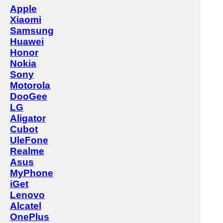
Apple
Xiaomi
Samsung
Huawei
Honor
Nokia
Sony
Motorola
DooGee
LG
Aligator
Cubot
UleFone
Realme
Asus
MyPhone
iGet
Lenovo
Alcatel
OnePlus