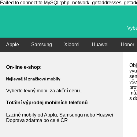
Failed to connect to MySQL:php_network_getaddresses: getaddr
Vybe
Apple
Samsung
Xiaomi
Huawei
Honor
Obj
On-line e-shop:
vyu
sen
Nejlevnější značkové mobily
vše
pro
Vyberte levný mobil za akční cenu..
můž
s d
Totální výprodej mobilních telefonů
Laciné mobily od Applu, Samsungu nebo Huawei
Doprava zdarma po celé ČR