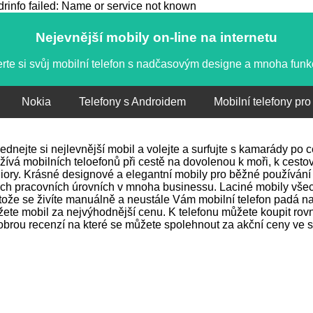
info failed: Name or service not known
Nejevnější mobily on-line na internetu
rte si svůj mobilní telefon s nadčasovým designe a mnoha fun
Nokia
Telefony s Androidem
Mobilní telefony pro
ednejte si nejlevnější mobil a volejte a surfujte s kamarády po
žívá mobilních teloefonů při cestě na dovolenou k moři, k cestov
iory. Krásné designové a elegantní mobily pro běžné používání 
ch pracovních úrovních v mnoha businessu. Laciné mobily vše
tože se živíte manuálně a neustále Vám mobilní telefon padá na 
ete mobil za nejvýhodnější cenu. K telefonu můžete koupit rovně
obrou recenzí na které se můžete spolehnout za akční ceny ve s