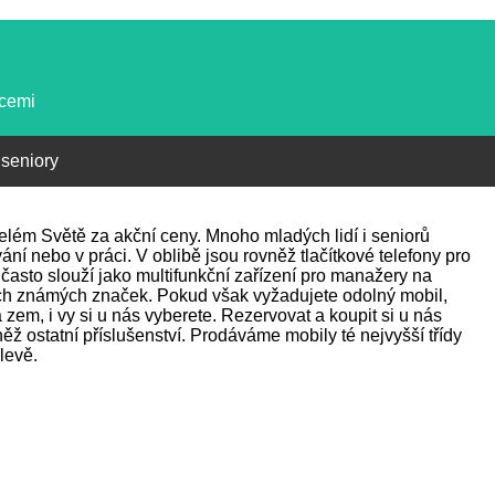
kcemi
 seniory
 celém Světě za akční ceny. Mnoho mladých lidí i seniorů
ání nebo v práci. V oblibě jsou rovněž tlačítkové telefony pro
často slouží jako multifunkční zařízení pro manažery na
ch známých značek. Pokud však vyžadujete odolný mobil,
zem, i vy si u nás vyberete. Rezervovat a koupit si u nás
ž ostatní příslušenství. Prodáváme mobily té nejvyšší třídy
levě.