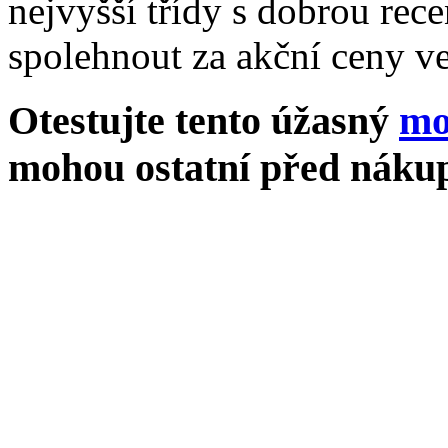
nejvyšší třídy s dobrou rece
spolehnout za akční ceny ve
Otestujte tento úžasný
mo
mohou ostatní před nákup