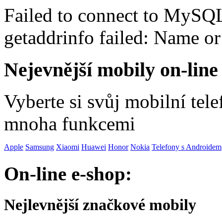
Failed to connect to MySQ
getaddrinfo failed: Name o
Nejevnější mobily on-line
Vyberte si svůj mobilní tel
mnoha funkcemi
Apple
Samsung
Xiaomi
Huawei
Honor
Nokia
Telefony s Androidem
On-line e-shop:
Nejlevnější značkové mobily