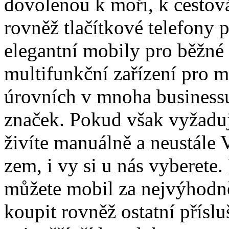
dovolenou k moři, k cestová
rovněž tlačítkové telefony 
elegantní mobily pro běžné 
multifunkční zařízení pro 
úrovních v mnoha business
značek. Pokud však vyžaduj
živíte manuálně a neustále
zem, i vy si u nás vyberete.
můžete mobil za nejvýhodně
koupit rovněž ostatní přísl