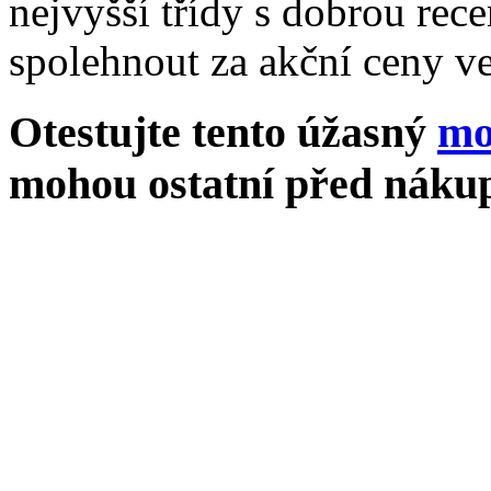
nejvyšší třídy s dobrou rece
spolehnout za akční ceny ve
Otestujte tento úžasný
mo
mohou ostatní před nákup