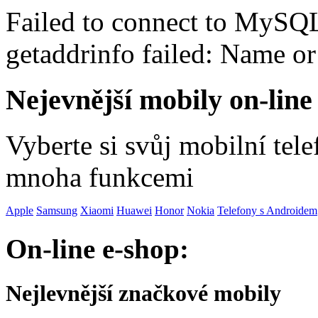
Failed to connect to MySQ
getaddrinfo failed: Name o
Nejevnější mobily on-line
Vyberte si svůj mobilní tel
mnoha funkcemi
Apple
Samsung
Xiaomi
Huawei
Honor
Nokia
Telefony s Androidem
On-line e-shop:
Nejlevnější značkové mobily