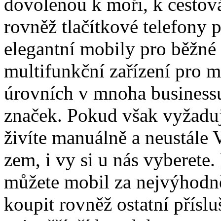
dovolenou k moři, k cestová
rovněž tlačítkové telefony 
elegantní mobily pro běžné 
multifunkční zařízení pro 
úrovních v mnoha business
značek. Pokud však vyžaduj
živíte manuálně a neustále
zem, i vy si u nás vyberete.
můžete mobil za nejvýhodně
koupit rovněž ostatní přísl