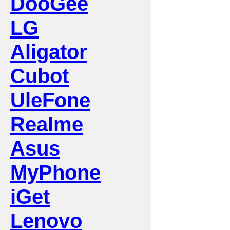
DooGee
LG
Aligator
Cubot
UleFone
Realme
Asus
MyPhone
iGet
Lenovo