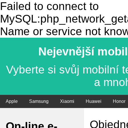
Failed to connect to
MySQL:php_network_getad
Name or service not kno
Nejevnější mobil
Vyberte si svůj mobilní
a mno
Apple
Samsung
Xiaomi
Huawei
Honor
Objedne
On-line e-