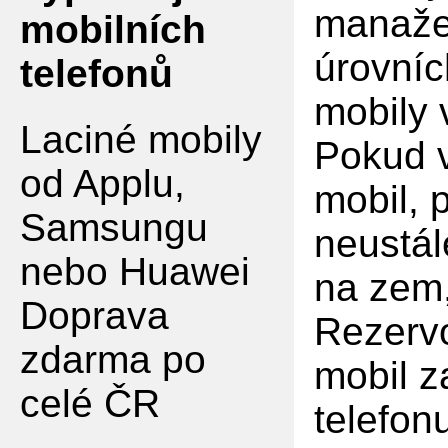
manaže
mobilních
úrovníc
telefonů
mobily
Laciné mobily
Pokud v
od Applu,
mobil, 
Samsungu
neustál
nebo Huawei
na zem,
Doprava
Rezervo
zdarma po
mobil z
celé ČR
telefon