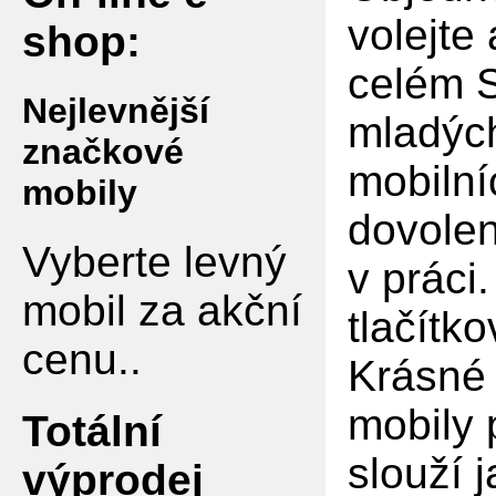
volejte
shop:
celém S
Nejlevnější
mladých
značkové
mobilní
mobily
dovolen
Vyberte levný
v práci
mobil za akční
tlačítko
cenu..
Krásné 
mobily 
Totální
slouží 
výprodej