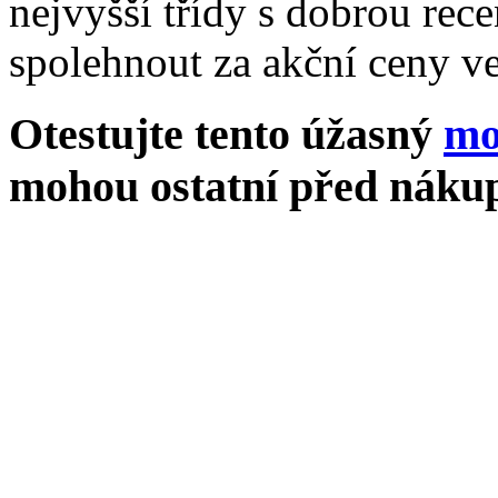
nejvyšší třídy s dobrou rece
spolehnout za akční ceny ve
Otestujte tento úžasný
mo
mohou ostatní před nákup