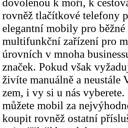
dovolenou k moři, k cestová
rovněž tlačítkové telefony 
elegantní mobily pro běžné 
multifunkční zařízení pro 
úrovních v mnoha business
značek. Pokud však vyžaduj
živíte manuálně a neustále
zem, i vy si u nás vyberete.
můžete mobil za nejvýhodně
koupit rovněž ostatní přísl