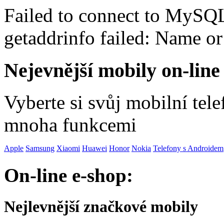
Failed to connect to MySQ
getaddrinfo failed: Name o
Nejevnější mobily on-line
Vyberte si svůj mobilní tel
mnoha funkcemi
Apple
Samsung
Xiaomi
Huawei
Honor
Nokia
Telefony s Androidem
On-line e-shop:
Nejlevnější značkové mobily