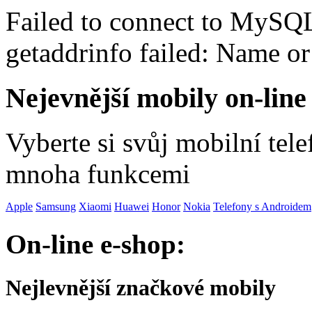
Failed to connect to MySQ
getaddrinfo failed: Name o
Nejevnější mobily on-line
Vyberte si svůj mobilní tel
mnoha funkcemi
Apple
Samsung
Xiaomi
Huawei
Honor
Nokia
Telefony s Androidem
On-line e-shop:
Nejlevnější značkové mobily