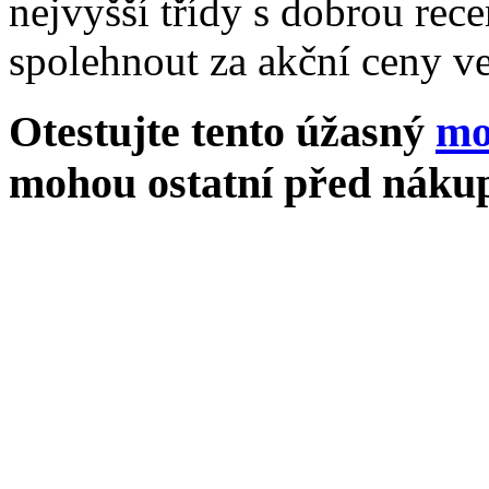
nejvyšší třídy s dobrou rece
spolehnout za akční ceny ve
Otestujte tento úžasný
mo
mohou ostatní před nákup