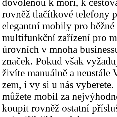
dovolenou k moři, k cestová
rovněž tlačítkové telefony 
elegantní mobily pro běžné 
multifunkční zařízení pro 
úrovních v mnoha business
značek. Pokud však vyžaduj
živíte manuálně a neustále
zem, i vy si u nás vyberete.
můžete mobil za nejvýhodně
koupit rovněž ostatní přísl