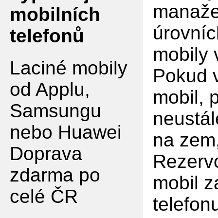
manaže
mobilních
úrovníc
telefonů
mobily
Laciné mobily
Pokud v
od Applu,
mobil, 
Samsungu
neustál
nebo Huawei
na zem,
Doprava
Rezervo
zdarma po
mobil z
celé ČR
telefon