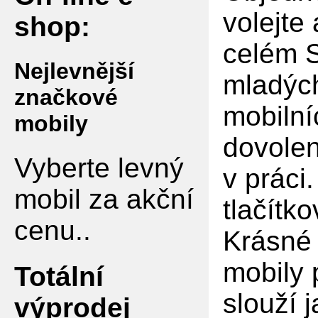
volejte
shop:
celém S
Nejlevnější
mladých
značkové
mobilní
mobily
dovolen
Vyberte levný
v práci
mobil za akční
tlačítko
cenu..
Krásné 
mobily 
Totální
slouží 
výprodej