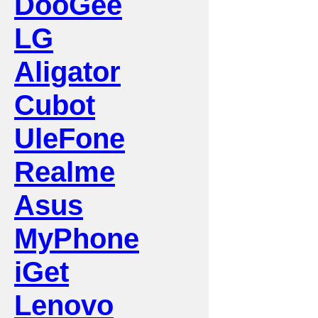
DooGee
LG
Aligator
Cubot
UleFone
Realme
Asus
MyPhone
iGet
Lenovo