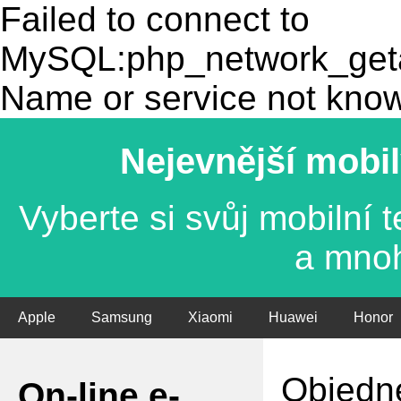
Failed to connect to
MySQL:php_network_getad
Name or service not kno
Nejevnější mobil
Vyberte si svůj mobilní
a mno
Apple
Samsung
Xiaomi
Huawei
Honor
Objedne
On-line e-