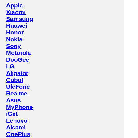
Apple
Xiaomi
Samsung
Huawei
Honor
Nokia
Sony
Motorola
DooGee
LG
Aligator
Cubot
UleFone
Realme
Asus
MyPhone
iGet
Lenovo
Alcatel
OnePlus