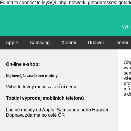
Failed to connect to MySQL:php_network_getaddresses: getaddr
Vybe
Apple
Samsung
Xiaomi
Huawei
Honor
Obj
On-line e-shop:
vyu
sen
Nejlevnější značkové mobily
vše
pro
Vyberte levný mobil za akční cenu..
můž
s d
Totální výprodej mobilních telefonů
Laciné mobily od Applu, Samsungu nebo Huawei
Doprava zdarma po celé ČR