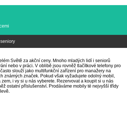
kcemi
 seniory
 celém Světě za akční ceny. Mnoho mladých lidí i seniorů
ání nebo v práci. V oblibě jsou rovněž tlačítkové telefony pro
často slouží jako multifunkční zařízení pro manažery na
ch známých značek. Pokud však vyžadujete odolný mobil,
zem, i vy si u nás vyberete. Rezervovat a koupit si u nás
ž ostatní příslušenství. Prodáváme mobily té nejvyšší třídy
levě.