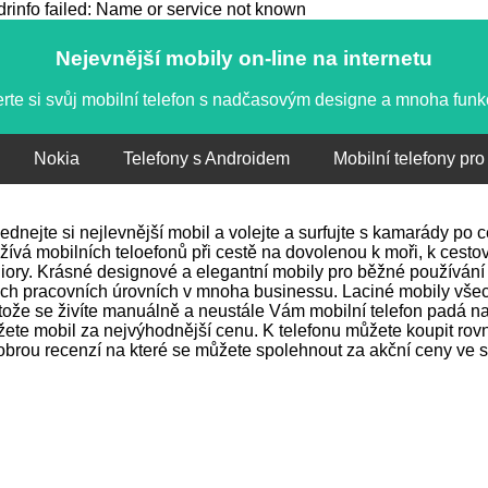
info failed: Name or service not known
Nejevnější mobily on-line na internetu
rte si svůj mobilní telefon s nadčasovým designe a mnoha fun
Nokia
Telefony s Androidem
Mobilní telefony pro
ednejte si nejlevnější mobil a volejte a surfujte s kamarády po
žívá mobilních teloefonů při cestě na dovolenou k moři, k cestov
iory. Krásné designové a elegantní mobily pro běžné používání 
ch pracovních úrovních v mnoha businessu. Laciné mobily vše
tože se živíte manuálně a neustále Vám mobilní telefon padá na 
ete mobil za nejvýhodnější cenu. K telefonu můžete koupit rovně
obrou recenzí na které se můžete spolehnout za akční ceny ve s