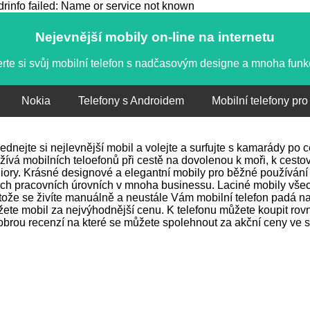
info failed: Name or service not known
Nejevnější mobily on-line na internetu
rte si svůj mobilní telefon s nadčasovým designe a mnoha fun
Nokia
Telefony s Androidem
Mobilní telefony pro
ednejte si nejlevnější mobil a volejte a surfujte s kamarády po
žívá mobilních teloefonů při cestě na dovolenou k moři, k cestov
iory. Krásné designové a elegantní mobily pro běžné používání 
ch pracovních úrovních v mnoha businessu. Laciné mobily vše
tože se živíte manuálně a neustále Vám mobilní telefon padá na 
ete mobil za nejvýhodnější cenu. K telefonu můžete koupit rovně
obrou recenzí na které se můžete spolehnout za akční ceny ve s