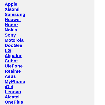
Apple
Xiaomi
Samsung
Huawei
Honor
Nokia
Sony
Motorola
DooGee
LG
Aligator
Cubot
UleFone
Realme
Asus
MyPhone
iGet
Lenovo
Alcatel
OnePlus