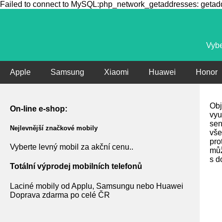
Failed to connect to MySQL:php_network_getaddresses: getaddr
Vybe
Apple
Samsung
Xiaomi
Huawei
Honor
Obj
On-line e-shop:
vyu
sen
Nejlevnější značkové mobily
vše
pro
Vyberte levný mobil za akční cenu..
můž
s d
Totální výprodej mobilních telefonů
Laciné mobily od Applu, Samsungu nebo Huawei
Doprava zdarma po celé ČR