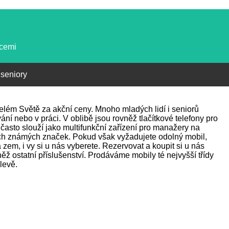
kcemi
 seniory
 celém Světě za akční ceny. Mnoho mladých lidí i seniorů
ání nebo v práci. V oblibě jsou rovněž tlačítkové telefony pro
často slouží jako multifunkční zařízení pro manažery na
ch známých značek. Pokud však vyžadujete odolný mobil,
zem, i vy si u nás vyberete. Rezervovat a koupit si u nás
ž ostatní příslušenství. Prodáváme mobily té nejvyšší třídy
levě.