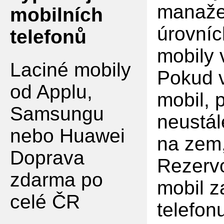
manaže
mobilních
úrovníc
telefonů
mobily
Laciné mobily
Pokud v
od Applu,
mobil, 
Samsungu
neustál
nebo Huawei
na zem,
Doprava
Rezervo
zdarma po
mobil z
celé ČR
telefon