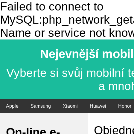
Failed to connect to
MySQL:php_network_getad
Name or service not kno
Nejevnější mobil
Vyberte si svůj mobilní
a mno
Apple
Samsung
Xiaomi
Huawei
Honor
Objedne
On-line e-