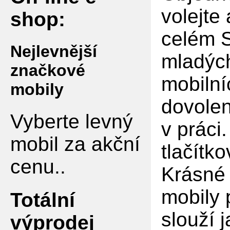
volejte
shop:
celém S
Nejlevnější
mladých
značkové
mobilní
mobily
dovolen
Vyberte levný
v práci
mobil za akční
tlačítko
cenu..
Krásné 
mobily 
Totální
slouží 
výprodej