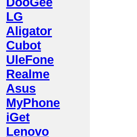
DooGee
LG
Aligator
Cubot
UleFone
Realme
Asus
MyPhone
iGet
Lenovo