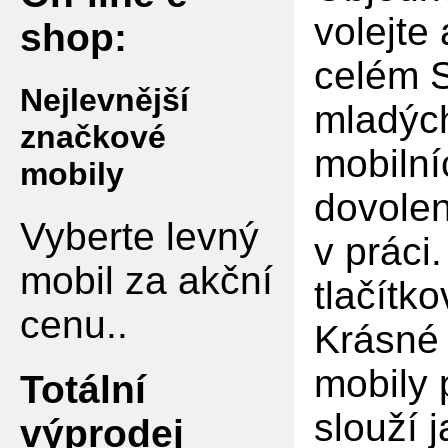
volejte
shop:
celém S
Nejlevnější
mladých
značkové
mobilní
mobily
dovolen
Vyberte levný
v práci
mobil za akční
tlačítko
cenu..
Krásné 
mobily 
Totální
slouží 
výprodej