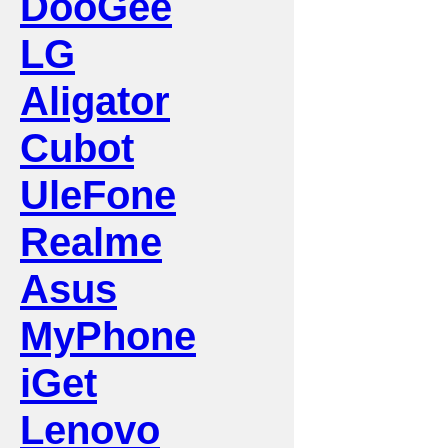
DooGee
LG
Aligator
Cubot
UleFone
Realme
Asus
MyPhone
iGet
Lenovo