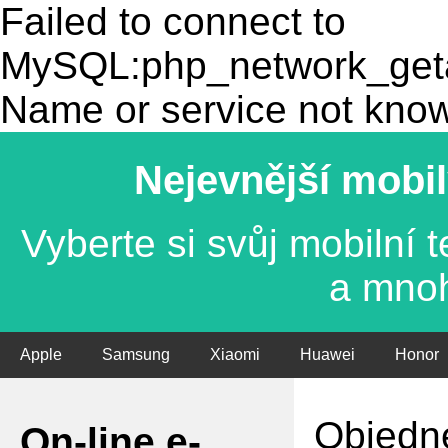
Failed to connect to
MySQL:php_network_getad
Name or service not kno
Nejevnější mobil
Vyberte si svůj mobilní
a mno
Apple
Samsung
Xiaomi
Huawei
Honor
Objedne
On-line e-