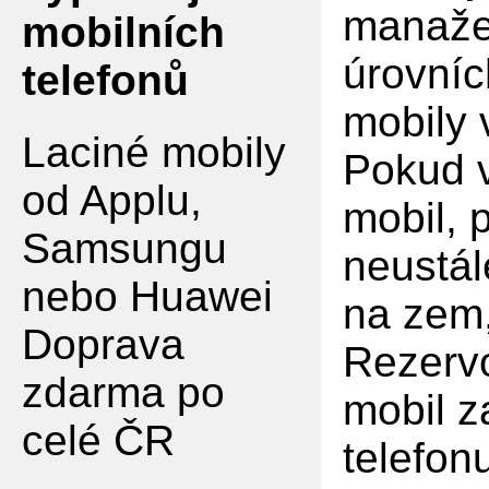
manaže
mobilních
úrovníc
telefonů
mobily
Laciné mobily
Pokud v
od Applu,
mobil, 
Samsungu
neustál
nebo Huawei
na zem,
Doprava
Rezervo
zdarma po
mobil z
celé ČR
telefon