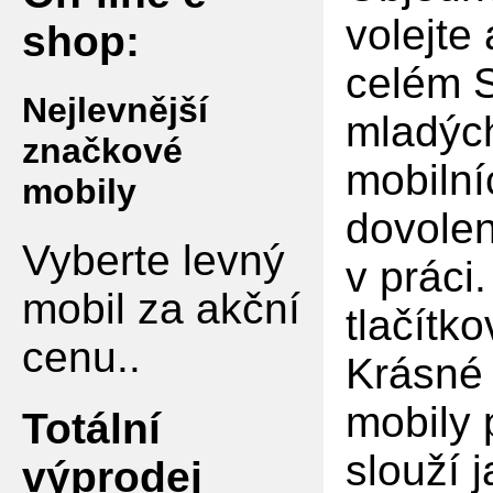
volejte
shop:
celém S
Nejlevnější
mladých
značkové
mobilní
mobily
dovolen
Vyberte levný
v práci
mobil za akční
tlačítko
cenu..
Krásné 
mobily 
Totální
slouží 
výprodej