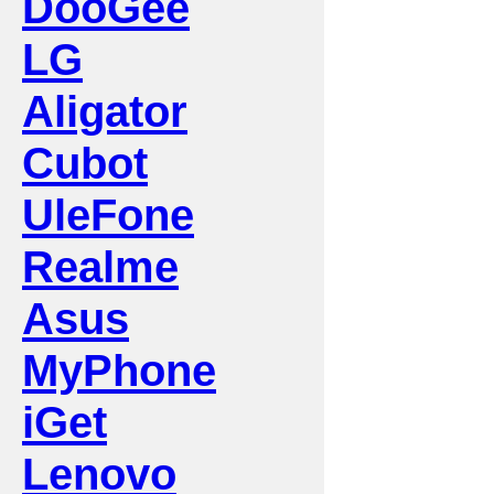
DooGee
LG
Aligator
Cubot
UleFone
Realme
Asus
MyPhone
iGet
Lenovo