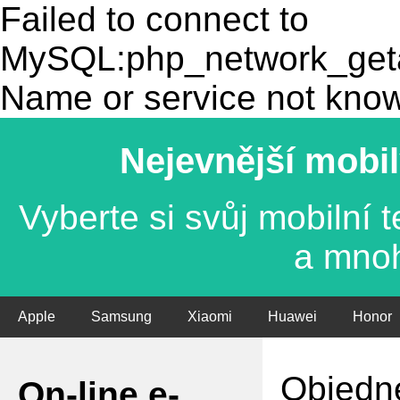
Failed to connect to
MySQL:php_network_getad
Name or service not kno
Nejevnější mobil
Vyberte si svůj mobilní
a mno
Apple
Samsung
Xiaomi
Huawei
Honor
Objedne
On-line e-