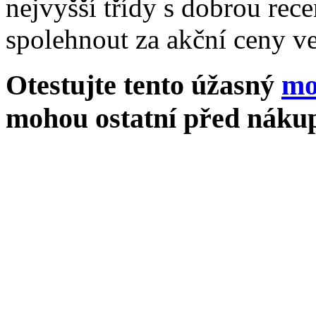
nejvyšší třídy s dobrou rece
spolehnout za akční ceny ve
Otestujte tento úžasný
mo
mohou ostatní před nákup