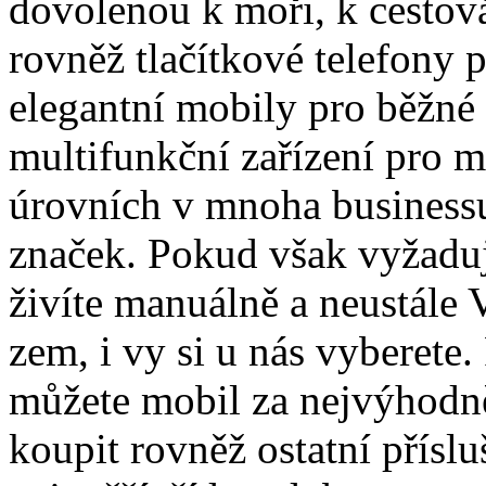
dovolenou k moři, k cestová
rovněž tlačítkové telefony 
elegantní mobily pro běžné 
multifunkční zařízení pro 
úrovních v mnoha business
značek. Pokud však vyžaduj
živíte manuálně a neustále
zem, i vy si u nás vyberete.
můžete mobil za nejvýhodně
koupit rovněž ostatní přísl