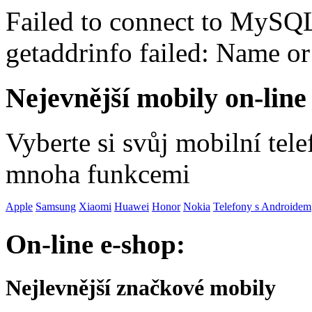
Failed to connect to MySQ
getaddrinfo failed: Name o
Nejevnější mobily on-line
Vyberte si svůj mobilní tel
mnoha funkcemi
Apple
Samsung
Xiaomi
Huawei
Honor
Nokia
Telefony s Androidem
On-line e-shop:
Nejlevnější značkové mobily